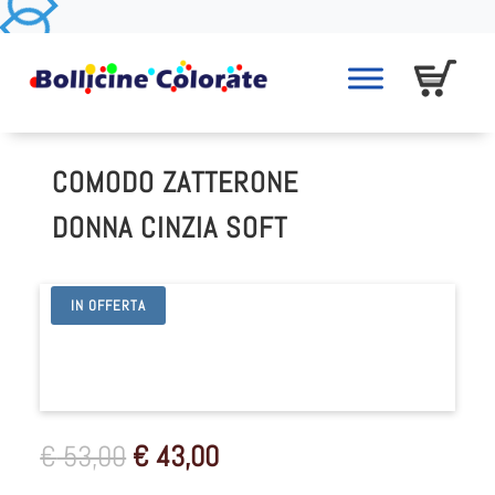
COMODO ZATTERONE
DONNA CINZIA SOFT
IN OFFERTA
Il
Il
€
53,00
€
43,00
prezzo
prezzo