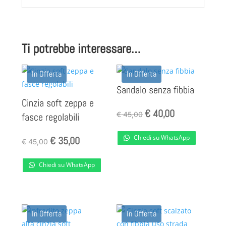
Ti potrebbe interessare…
In Offerta
In Offerta
Sandalo senza fibbia
Cinzia soft zeppa e
Il
Il
€
40,00
€
45,00
fasce regolabili
prezzo
prezzo
Il
Il
Chiedi su WhatsApp
€
35,00
€
45,00
originale
attuale
prezzo
prezzo
era:
è:
Chiedi su WhatsApp
originale
attuale
€ 45,00.
€ 40,00.
era:
è:
€ 45,00.
€ 35,00.
In Offerta
In Offerta