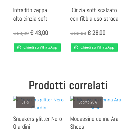
Infradito zeppa
Cinzia soft scalzato
alta cinzia soft
con fibbia uso strada
Il
Il
Il
Il
€
43,00
€
28,00
€
53,00
€
32,00
prezzo
prezzo
prezzo
prezzo
Chiedi su WhatsApp
Chiedi su WhatsApp
originale
attuale
originale
attuale
era:
è:
era:
è:
€ 53,00.
€ 43,00.
€ 32,00.
€ 28,00.
Prodotti correlati
Saldi
Sconto 20%
Sneakers glitter Nero
Mocassino donna Ara
Giardini
Shoes