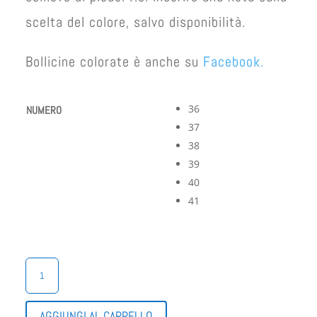
scelta del colore, salvo disponibilità.
Bollicine colorate è anche su
Facebook.
36
NUMERO
37
38
39
40
41
COMODO
ZATTERONE
DONNA CINZIA
SOFT
AGGIUNGI AL CARRELLO