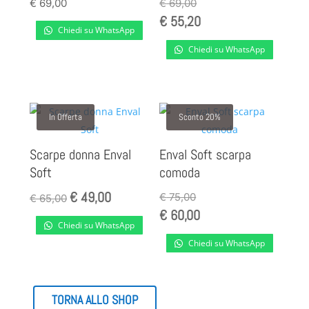
€
69,00
€
69,00
€
55,20
Chiedi su WhatsApp
Chiedi su WhatsApp
In Offerta
Sconto 20%
Scarpe donna Enval
Enval Soft scarpa
Soft
comoda
€
49,00
Il
Il
€
75,00
€
65,00
€
60,00
prezzo
prezzo
Chiedi su WhatsApp
originale
attuale
Chiedi su WhatsApp
era:
è:
€ 65,00.
€ 49,00.
TORNA ALLO SHOP