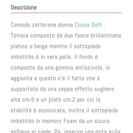
originale
attuale
Descrizione
era:
è:
€ 53,00.
€ 43,00.
Comodo zatterone donna
Cinzia Soft
.
Tomaia composto da due fasce brillantinate
platino o beige mentre il sottopiede
imbottito è in vera pelle. Il fondo è
composto da una gomma antiscivolo, in
aggiunta a questo c’è il fatto che è
supportato da una zeppa effetto sughero
alta cm.5 e un platò cm.2 per cui la
stabilità è assicurata, inoltre il sottopiede
imbottito in memory Foam da un sicuro
sollievo al piede. P.s. inserire una nota sulla