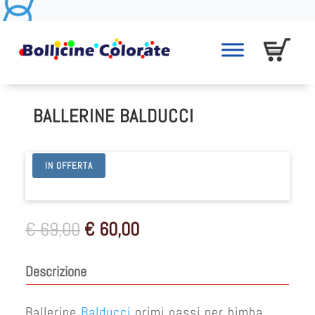
BALLERINE BALDUCCI
IN OFFERTA
Il
Il
€
69,00
€
60,00
prezzo
prezzo
originale
attuale
Descrizione
era:
è:
€ 69,00.
€ 60,00.
Ballerine
Balducci
primi passi per bimba.