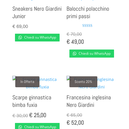
Sneakers Nero Giardini
Balocchi polacchino
Junior
primi passi
€
69,00
Valutato
€
70,00
4.00
Chiedi su WhatsApp
su 5
€
49,00
Chiedi su WhatsApp
In Offerta
Sconto 20%
Scarpe ginnastica
Francesina inglesina
bimba fuxia
Nero Giardini
€
25,00
Il
Il
€
65,00
€
30,00
€
52,00
prezzo
prezzo
Chiedi su WhatsApp