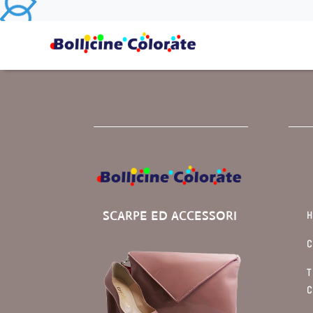
SCARPE ED ACCESSORI
C
T
C