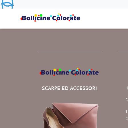
SCARPE ED ACCESSORI
C
T
C