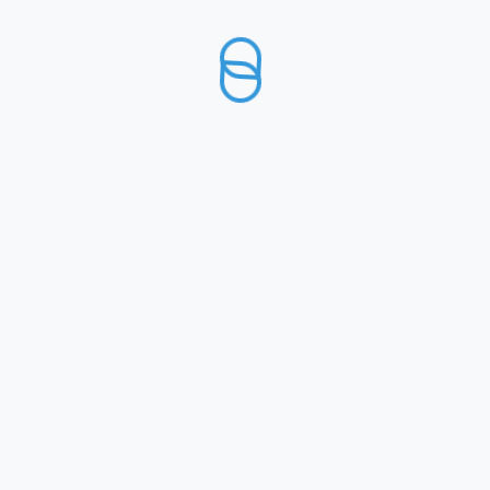
ONTATTI
N. REA: NA463059
Copyright: Bollicine Colorate 2023
Progettato e realizzato da