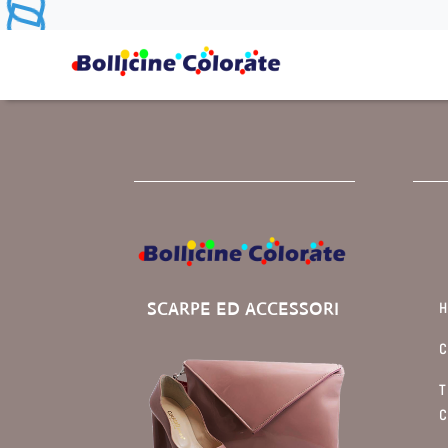
SCARPE ED ACCESSORI
C
T
C