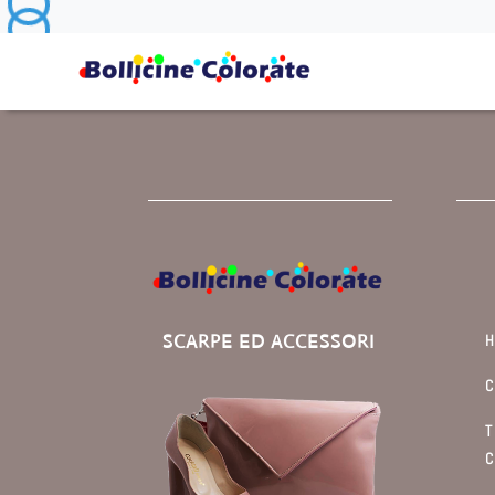
SCARPE ED ACCESSORI
C
T
C