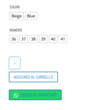
COLORI
Beige
Blue
NUMERO
36
37
38
39
40
41
ZATTERONE
FASCIA
UNICA
QUANTITÀ
AGGIUNGI AL CARRELLO
CHIEDI SU WHATSAPP