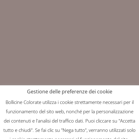
Gestione delle preferenze dei cookie
Bollicine Colorate utilizza i cookie strettamente necessari per il
Copyright: Bollicine Colorate 2025
funzionamento del sito web, nonché per la personalizzazione
Progettato e realizzato da
dei contenuti e l'analisi del traffico dati. Puoi cliccare su "Accetta
tutto e chiudi". Se fai clic su "Nega tutto", verranno utilizzati solo