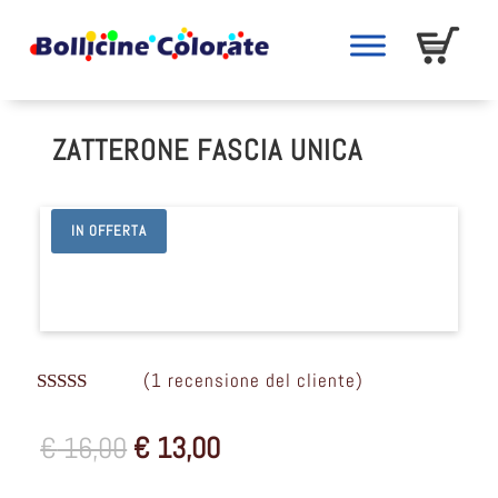
ZATTERONE FASCIA UNICA
IN OFFERTA
(
1
recensione del cliente)
Valutato
5.00
su 5 su
Il
Il
€
16,00
€
13,00
base di
recensioni
prezzo
prezzo