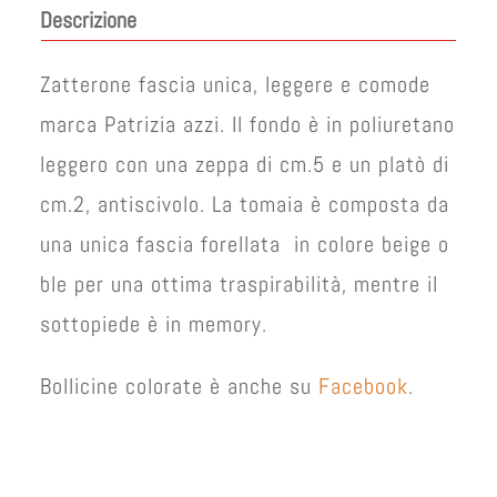
originale
attuale
Descrizione
era:
è:
€ 16,00.
€ 13,00.
Zatterone fascia unica, leggere e comode
marca Patrizia azzi. Il fondo è in poliuretano
leggero con una zeppa di cm.5 e un platò di
cm.2, antiscivolo. La tomaia è composta da
una unica fascia forellata in colore beige o
ble per una ottima traspirabilità, mentre il
sottopiede è in memory.
Bollicine colorate è anche su
Facebook
.