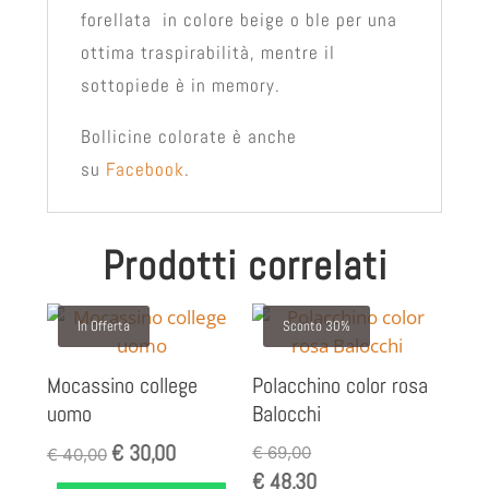
forellata in colore beige o ble per una
ottima traspirabilità, mentre il
sottopiede è in memory.
Bollicine colorate è anche
su
Facebook
.
Prodotti correlati
In Offerta
Sconto 30%
Mocassino college
Polacchino color rosa
uomo
Balocchi
€
30,00
Il
Il
€
69,00
€
40,00
€
48,30
prezzo
prezzo