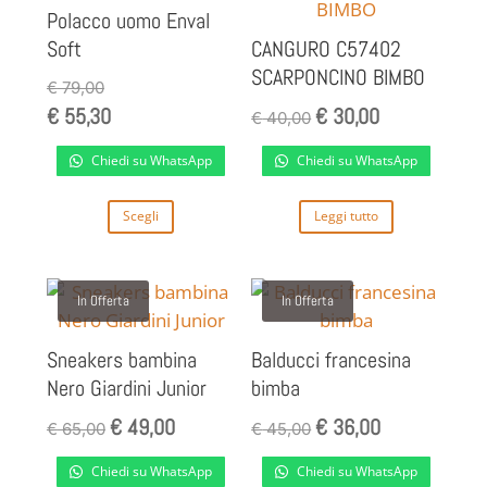
Polacco uomo Enval
Soft
CANGURO C57402
SCARPONCINO BIMBO
€
79,00
€
55,30
€
30,00
Il
Il
€
40,00
prezzo
prezzo
Chiedi su WhatsApp
Chiedi su WhatsApp
originale
attuale
era:
è:
Questo
Scegli
Leggi tutto
€ 40,00.
€ 30,00.
prodotto
ha
più
In Offerta
In Offerta
varianti.
Le
Sneakers bambina
Balducci francesina
opzioni
Nero Giardini Junior
bimba
possono
€
49,00
€
36,00
Il
Il
Il
Il
€
65,00
€
45,00
essere
prezzo
prezzo
prezzo
prezzo
scelte
Chiedi su WhatsApp
Chiedi su WhatsApp
originale
attuale
originale
attuale