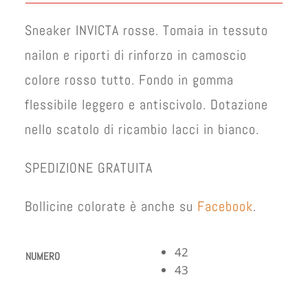
era:
è:
€ 69,00.
€ 55,00.
Sneaker INVICTA rosse. Tomaia in tessuto
nailon e riporti di rinforzo in camoscio
colore rosso tutto. Fondo in gomma
flessibile leggero e antiscivolo. Dotazione
nello scatolo di ricambio lacci in bianco.
SPEDIZIONE GRATUITA
Bollicine colorate è anche su
Facebook
.
42
NUMERO
43