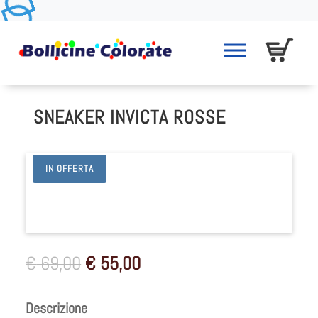
SNEAKER INVICTA ROSSE
IN OFFERTA
Il
Il
€
69,00
€
55,00
prezzo
prezzo
originale
attuale
Descrizione