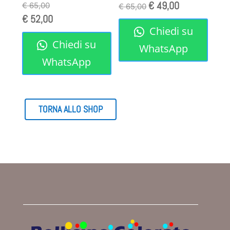
€
49,00
Il
Il
€
65,00
€
65,00
€
52,00
prezzo
prezzo
Chiedi su
originale
attuale
Chiedi su
era:
è:
WhatsApp
€ 65,00.
€ 49,00.
WhatsApp
TORNA ALLO SHOP