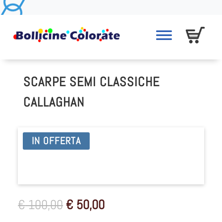
SCARPE SEMI CLASSICHE
CALLAGHAN
IN OFFERTA
Il
Il
€
100,00
€
50,00
prezzo
prezzo