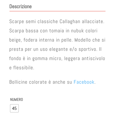
originale
attuale
Descrizione
era:
è:
€ 100,00.
€ 50,00.
Scarpe semi classiche Callaghan allacciate.
Scarpa bassa con tomaia in nubuk colori
beige, fodera interna in pelle. Modello che si
presta per un uso elegante e/o sportivo. Il
fondo è in gomma micro, leggera antiscivolo
e flessibile.
Bollicine colorate è anche su
Facebook
.
NUMERO
45