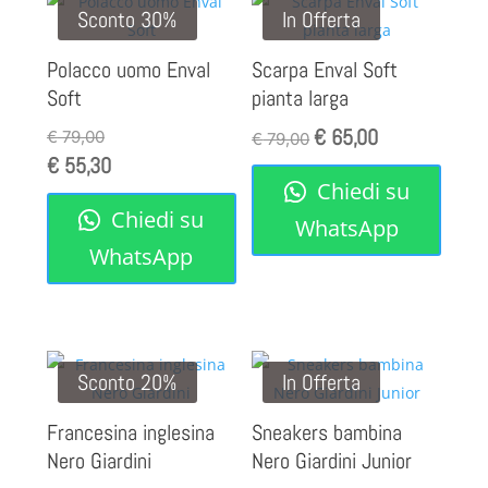
Sconto 30%
In Offerta
Polacco uomo Enval
Scarpa Enval Soft
Soft
pianta larga
€
65,00
Il
Il
€
79,00
€
79,00
€
55,30
prezzo
prezzo
Chiedi su
originale
attuale
Chiedi su
era:
è:
WhatsApp
€ 79,00.
€ 65,00.
WhatsApp
Sconto 20%
In Offerta
Francesina inglesina
Sneakers bambina
Nero Giardini
Nero Giardini Junior