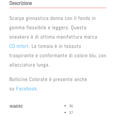
Descrizione
era:
è:
€ 48,00.
€ 42,00.
Scarpe ginnastica donna con il fondo in
gomma flessibile e leggero. Questa
sneakers è di ottima manifattura marca
CO.mfort
. La tomaia è in tessuto
traspirante e conformante di colore blu, con
allacciatura lunga.
Bollicine Colorate è presente anche
su
Facebook
.
36
NUMERO
37