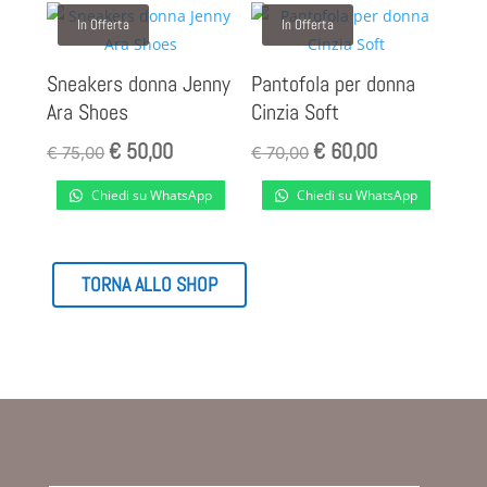
In Offerta
In Offerta
Sneakers donna Jenny
Pantofola per donna
Ara Shoes
Cinzia Soft
€
50,00
€
60,00
Il
Il
Il
Il
€
75,00
€
70,00
prezzo
prezzo
prezzo
prezzo
Chiedi su WhatsApp
Chiedi su WhatsApp
originale
attuale
originale
attuale
era:
è:
era:
è:
€ 75,00.
€ 50,00.
€ 70,00.
€ 60,00.
TORNA ALLO SHOP