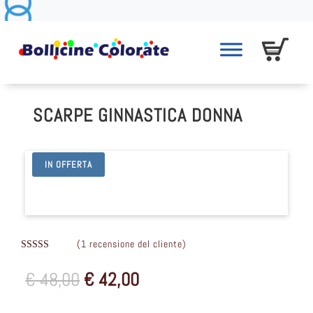
SCARPE GINNASTICA DONNA
IN OFFERTA
(
1
recensione del cliente)
Valutat
o
3.00
Il
Il
€
48,00
€
42,00
su 5 su
base di
prezzo
prezzo
recensi
originale
attuale
oni