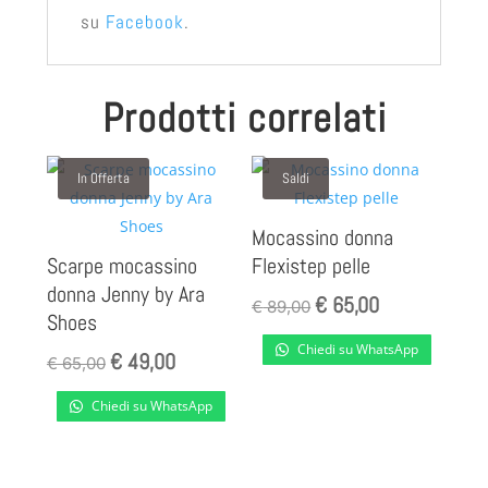
su
Facebook
.
Prodotti correlati
In Offerta
Saldi
Mocassino donna
Scarpe mocassino
Flexistep pelle
donna Jenny by Ara
€
65,00
Il
Il
€
89,00
Shoes
prezzo
prezzo
Chiedi su WhatsApp
€
49,00
Il
Il
originale
attuale
€
65,00
prezzo
prezzo
era:
è:
Chiedi su WhatsApp
originale
attuale
€ 89,00.
€ 65,00.
era:
è:
€ 65,00.
€ 49,00.