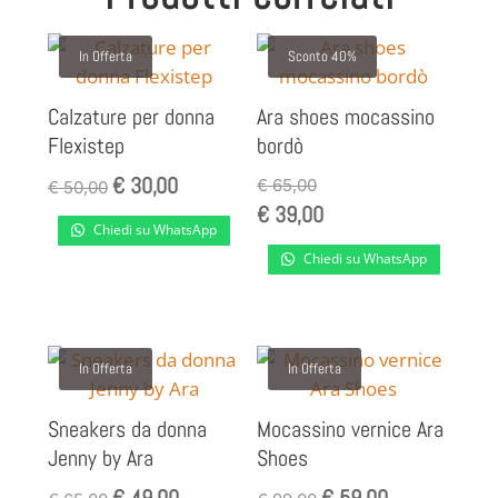
In Offerta
Sconto 40%
Calzature per donna
Ara shoes mocassino
Flexistep
bordò
€
30,00
Il
Il
€
65,00
€
50,00
€
39,00
prezzo
prezzo
Chiedi su WhatsApp
originale
attuale
Chiedi su WhatsApp
era:
è:
€ 50,00.
€ 30,00.
In Offerta
In Offerta
Sneakers da donna
Mocassino vernice Ara
Jenny by Ara
Shoes
€
49,00
€
59,00
Il
Il
Il
Il