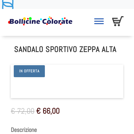
SANDALO SPORTIVO ZEPPA ALTA
IN OFFERTA
Il
Il
€
72,00
€
66,00
prezzo
prezzo
originale
attuale
Descrizione