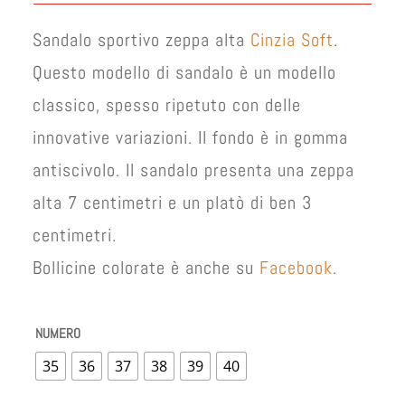
era:
è:
€ 72,00.
€ 66,00.
Sandalo sportivo zeppa alta
Cinzia Soft
.
Questo modello di sandalo è un modello
classico, spesso ripetuto con delle
innovative variazioni. Il fondo è in gomma
antiscivolo. Il sandalo presenta una zeppa
alta 7 centimetri e un platò di ben 3
centimetri.
Bollicine colorate è anche su
Facebook
.
NUMERO
35
36
37
38
39
40