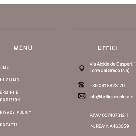
MENU
UFFICI
Via Alcide de Gasperi, 1
HOME
Torre del Greco (Na)
HI SIAMO
+39 081 8823170
ERMINI E
info@bollicinecolorate.i
ONDIZIONI
RIVACY POLICY
P.IVA: 00740731211
ONTATTI
N. REA: NA463059