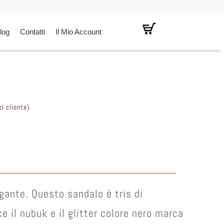
log
Contatti
Il Mio Account
l cliente)
l
prezzo
attuale
:
€ 40,00.
gante. Questo sandalo è tris di
ce il nubuk e il glitter colore nero marca