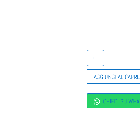
SANDALO
DONNA
ELEGANTE
ART.
AGGIUNGI AL CARR
301937
QUANTITÀ
CHIEDI SU WHA