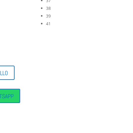
37
38
39
41
ELLO
TSAPP