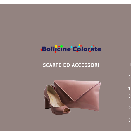
SCARPE ED ACCESSORI
C
T
C
P
C