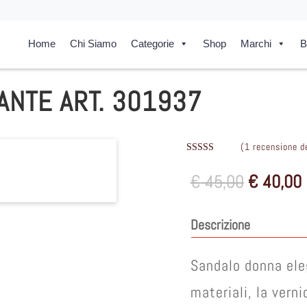
Home
Chi Siamo
Categorie
Shop
Marchi
B
ANTE ART. 301937
(
1
recensione de
Valutat
o
3.00
Il
I
€
45,00
€
40,00
su 5 su
base di
prezzo
recensi
originale
oni
Descrizione
era:
è
€ 45,00.
Sandalo donna ele
materiali, la verni