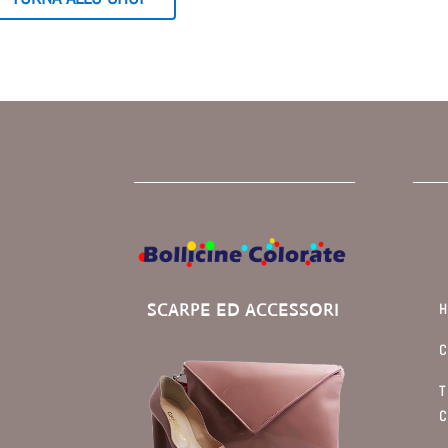
SCARPE ED ACCESSORI
C
T
C