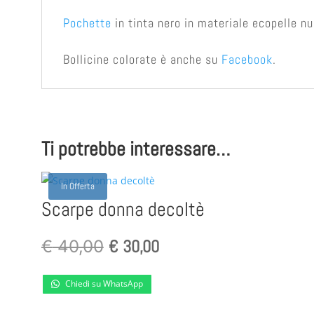
Pochette
in tinta nero in materiale ecopelle nu
Bollicine colorate è anche su
Facebook
.
Ti potrebbe interessare…
In Offerta
Scarpe donna decoltè
Il
€
30,00
Il
€
40,00
prezzo
prezzo
Chiedi su WhatsApp