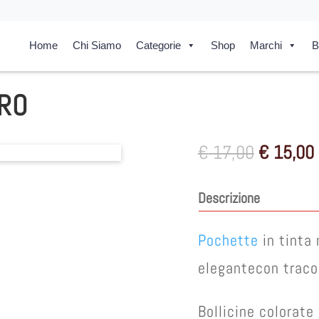
Home
Chi Siamo
Categorie
Shop
Marchi
B
ERO
Il
I
€
17,00
€
15,00
prezzo
originale
Descrizione
era:
€ 17,00.
Pochette
in tinta 
elegantecon tracol
Bollicine colorat