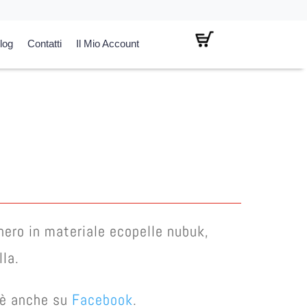
log
Contatti
Il Mio Account
l
prezzo
attuale
è:
€ 15,00.
nero in materiale ecopelle nubuk,
la.
e è anche su
Facebook
.