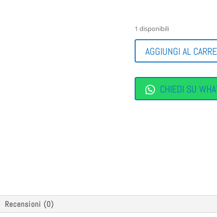
1 disponibili
POCHETTE
IN
AGGIUNGI AL CARR
TINTA
NERO
QUANTITÀ
CHIEDI SU WHA
Recensioni (0)