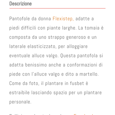
originale
attuale
Descrizione
era:
è:
€ 50,00.
€ 45,00.
Pantofole da donna
Flexistep,
adatte a
piedi difficili con piante larghe. La tomaia è
composta da uno strappo generoso e un
laterale elasticizzato, per alloggiare
eventuale alluce valgo. Questa pantofola si
adatta benissimo anche a conformazioni di
piede con l’alluce valgo e dito a martello.
Come da foto, il plantare in fusbet è
estraibile lasciando spazio per un plantare
personale.