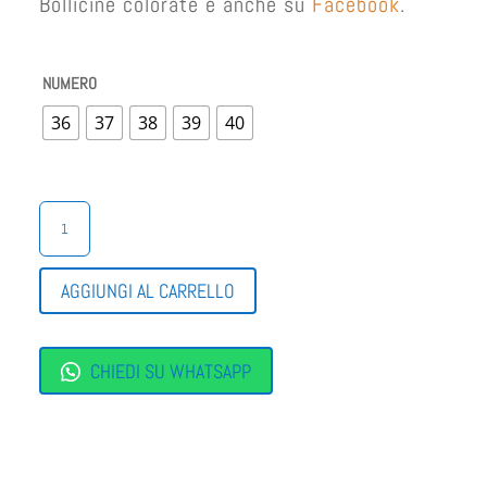
Bollicine colorate è anche su
Facebook
.
NUMERO
36
37
38
39
40
PANTOFOLE
DA
DONNA
FLEXISTEP
AGGIUNGI AL CARRELLO
QUANTITÀ
CHIEDI SU WHATSAPP