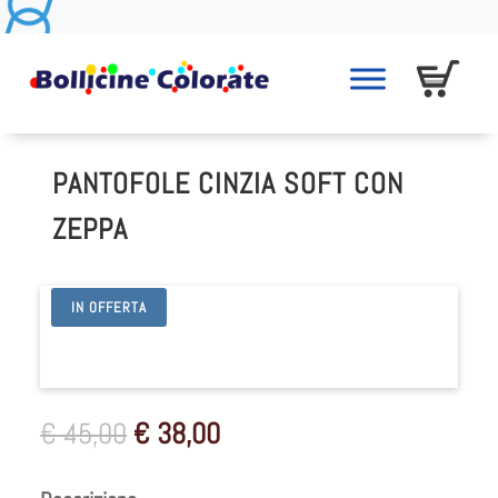
PANTOFOLE CINZIA SOFT CON
ZEPPA
IN OFFERTA
Il
Il
€
45,00
€
38,00
prezzo
prezzo
originale
attuale