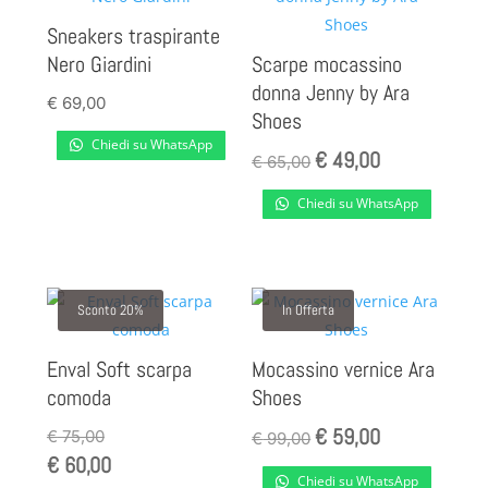
Sneakers traspirante
Nero Giardini
Scarpe mocassino
donna Jenny by Ara
€
69,00
Shoes
Chiedi su WhatsApp
€
49,00
Il
Il
€
65,00
prezzo
prezzo
Chiedi su WhatsApp
originale
attuale
era:
è:
€ 65,00.
€ 49,00.
Sconto 20%
In Offerta
Enval Soft scarpa
Mocassino vernice Ara
comoda
Shoes
€
59,00
Il
Il
€
75,00
€
99,00
€
60,00
prezzo
prezzo
Chiedi su WhatsApp