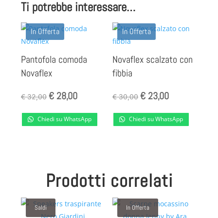
Ti potrebbe interessare…
In Offerta
In Offerta
Pantofola comoda
Novaflex scalzato con
Novaflex
fibbia
Il
Il
Il
Il
€
28,00
€
23,00
€
32,00
€
30,00
prezzo
prezzo
prezzo
prezzo
Chiedi su WhatsApp
Chiedi su WhatsApp
originale
attuale
originale
attuale
era:
è:
era:
è:
€ 32,00.
€ 28,00.
€ 30,00.
€ 23,00.
Prodotti correlati
Saldi
In Offerta