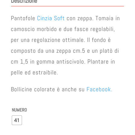
Descrizione
era:
è:
€ 45,00.
€ 38,00.
Pantofole
Cinzia Soft
con zeppa. Tomaia in
camoscio morbido e due fasce regolabili,
per una regolazione ottimale. Il fondo è
composto da una zeppa cm.5 e un platò di
cm 1,5 in gomma antiscivolo. Plantare in
pelle ed estraibile.
Bollicine colorate è anche su
Facebook.
NUMERO
41