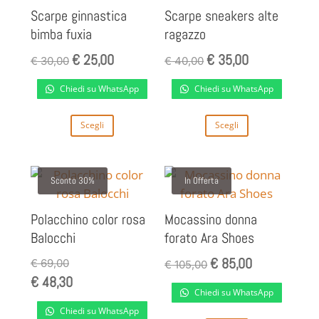
Scarpe ginnastica
Scarpe sneakers alte
bimba fuxia
ragazzo
€
25,00
€
35,00
Il
Il
Il
Il
€
30,00
€
40,00
prezzo
prezzo
prezzo
prezzo
Chiedi su WhatsApp
Chiedi su WhatsApp
originale
attuale
originale
attuale
era:
è:
era:
è:
Questo
Questo
Scegli
Scegli
€ 30,00.
€ 25,00.
€ 40,00.
€ 35,00.
prodotto
prodotto
ha
ha
più
più
Sconto 30%
In Offerta
varianti.
varianti.
Le
Le
Polacchino color rosa
Mocassino donna
opzioni
opzioni
Balocchi
forato Ara Shoes
possono
possono
€
85,00
Il
Il
€
69,00
€
105,00
essere
essere
€
48,30
prezzo
prezzo
scelte
scelte
Chiedi su WhatsApp
originale
attuale
nella
nella
Chiedi su WhatsApp
era:
è: