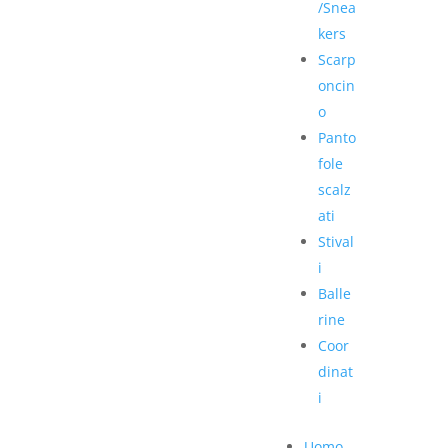
/Snea
kers
Scarp
oncin
o
Panto
fole
scalz
ati
Stival
i
Balle
rine
Coor
dinat
i
Uomo