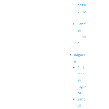
passi
bimb
o
Sand
ali
bimb
o
Ragazz
a
Ceri
moni
ali
ragaz
za
Sand
ali