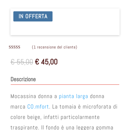
IN OFFERTA
(
1
recensione del cliente)
Valutat
o
3.00
Il
Il
€
55,00
€
45,00
su 5 su
base di
prezzo
prezzo
recensi
originale
attuale
oni
Descrizione
era:
è:
€ 55,00.
€ 45,00.
Mocassina donna a
pianta larga
donna
marca
CO.mfort
. La tomaia è microforata di
colore beige, infatti particolarmente
traspirante. Il fondo è una leggera gomma