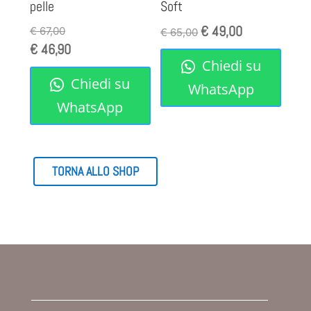
pelle
Soft
€
49,00
Il
Il
€
67,00
€
65,00
€
46,90
prezzo
prezzo
Chiedi su
originale
attuale
Chiedi su
era:
è:
WhatsApp
€ 65,00.
€ 49,00.
WhatsApp
TORNA ALLO SHOP