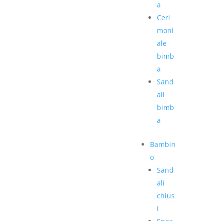
a
Ceri
moni
ale
bimb
a
Sand
ali
bimb
a
Bambin
o
Sand
ali
chius
i