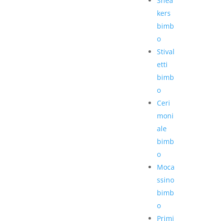
Snea
kers
bimb
o
Stival
etti
bimb
o
Ceri
moni
ale
bimb
o
Moca
ssino
bimb
o
Primi