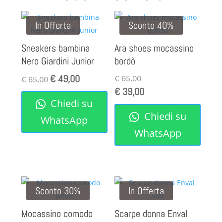
In Offerta
Sconto 40%
Sneakers bambina
Ara shoes mocassino
Nero Giardini Junior
bordò
€
49,00
Il
Il
€
65,00
€
65,00
€
39,00
prezzo
prezzo
Chiedi su
originale
attuale
Chiedi su
era:
è:
WhatsApp
€ 65,00.
€ 49,00.
WhatsApp
Sconto 30%
In Offerta
Mocassino comodo
Scarpe donna Enval