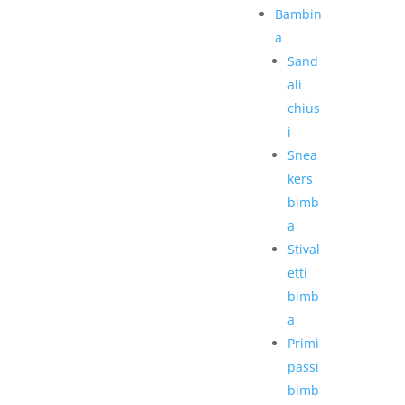
Bambin
a
Sand
ali
chius
i
Snea
kers
bimb
a
Stival
etti
bimb
a
Primi
passi
bimb