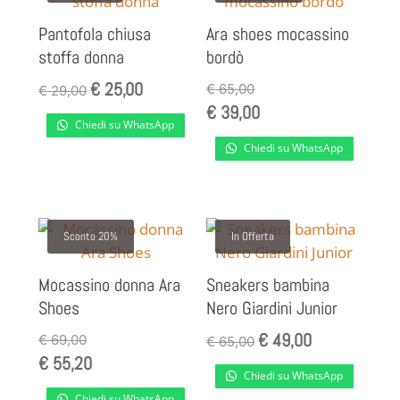
Pantofola chiusa
Ara shoes mocassino
stoffa donna
bordò
€
25,00
Il
Il
€
65,00
€
29,00
€
39,00
prezzo
prezzo
Chiedi su WhatsApp
originale
attuale
Chiedi su WhatsApp
era:
è:
€ 29,00.
€ 25,00.
Sconto 20%
In Offerta
Mocassino donna Ara
Sneakers bambina
Shoes
Nero Giardini Junior
€
49,00
Il
Il
€
69,00
€
65,00
€
55,20
prezzo
prezzo
Chiedi su WhatsApp
originale
attuale
Chiedi su WhatsApp