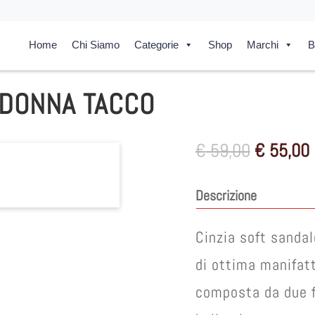
Home
Chi Siamo
Categorie
Shop
Marchi
B
 DONNA TACCO
Il
I
€
59,00
€
55,00
prezzo
originale
Descrizione
era:
è
€ 59,00.
Cinzia soft sandal
di ottima manifa
composta da due f