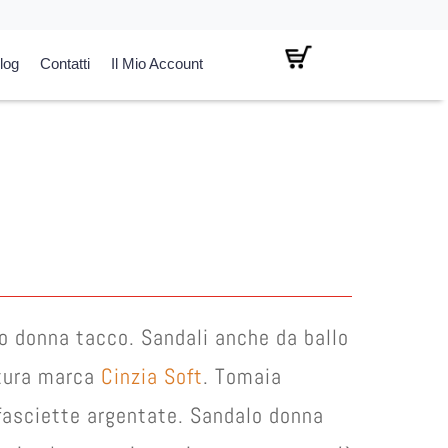
log
Contatti
Il Mio Account
l
prezzo
attuale
:
€ 55,00.
o donna tacco. Sandali anche da ballo
ttura marca
Cinzia Soft
. Tomaia
asciette argentate. Sandalo donna