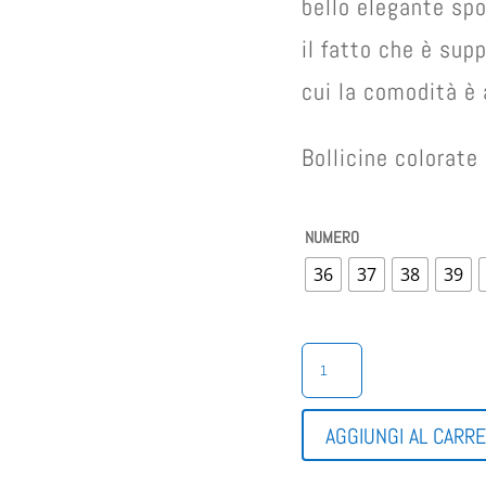
bello elegante spo
il fatto che è sup
cui la comodità è 
Bollicine colorat
NUMERO
36
37
38
39
CINZIA
SOFT
SANDALO
DONNA
AGGIUNGI AL CARR
TACCO
QUANTITÀ