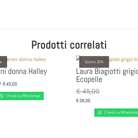
Prodotti correlati
ta
Sconto 20%
ni donna Halley
Laura Biagiotti grigi
Ecopelle
Il
Il
0
€
40,00
prezzo
prezzo
€
45,00
Chiedi su WhatsApp
originale
attuale
€
36,00
era:
è:
Chiedi su WhatsAp
€ 55,00.
€ 40,00.