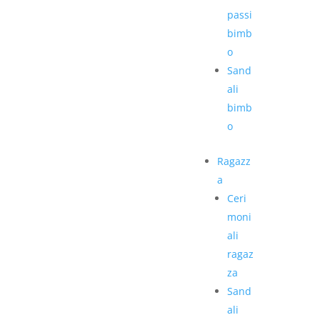
passi
bimb
o
Sand
ali
bimb
o
Ragazz
a
Ceri
moni
ali
ragaz
za
Sand
ali