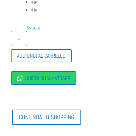
40
41
Svuota
CINZIA
SOFT
SANDALO
CON
AGGIUNGI AL CARRELLO
MEMORY
QUANTITÀ
CHIEDI SU WHATSAPP
CONTINUA LO SHOPPING