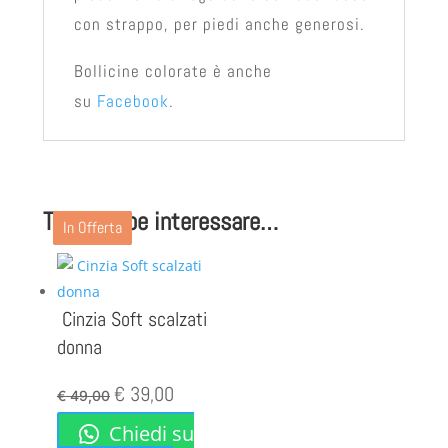
con strappo, per piedi anche generosi.
Bollicine colorate è anche
su
Facebook
.
Ti potrebbe interessare…
In Offerta
In Offerta
In Offerta
In Offerta
Cinzia Soft scalzati
donna
Il
Il
€
39,00
€
49,00
prezzo
prezzo
Chiedi su