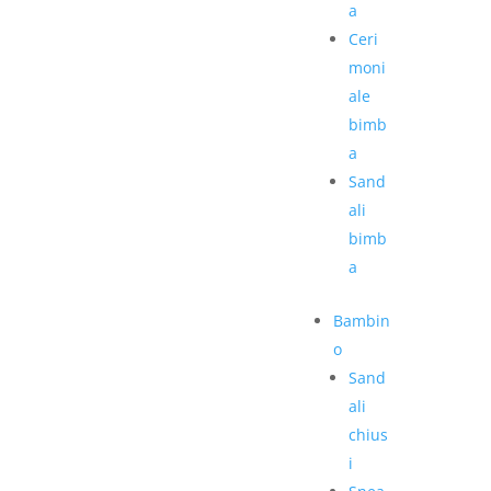
a
Ceri
moni
ale
bimb
a
Sand
ali
bimb
a
Bambin
o
Sand
ali
chius
i