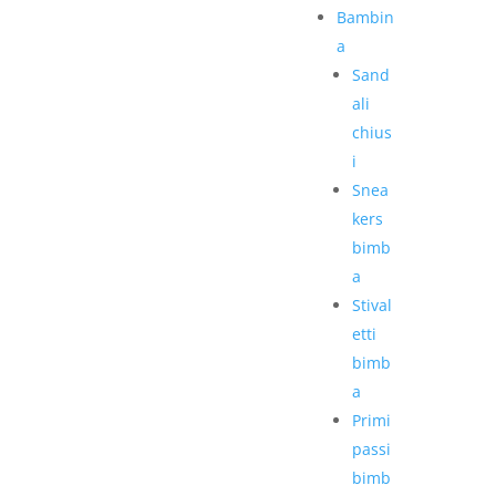
Bambin
a
Sand
ali
chius
i
Snea
kers
bimb
a
Stival
etti
bimb
a
Primi
passi
bimb