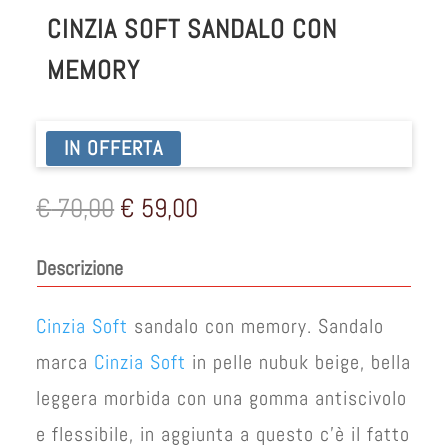
CINZIA SOFT SANDALO CON
MEMORY
IN OFFERTA
Il
Il
€
70,00
€
59,00
prezzo
prezzo
originale
attuale
Descrizione
era:
è:
€ 70,00.
€ 59,00.
Cinzia Soft
sandalo con memory. Sandalo
marca
Cinzia Soft
in pelle nubuk beige, bella
leggera morbida con una gomma antiscivolo
e flessibile, in aggiunta a questo c’è il fatto