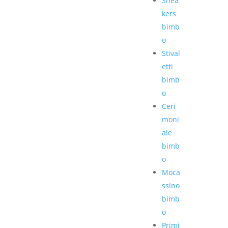
Snea
kers
bimb
o
Stival
etti
bimb
o
Ceri
moni
ale
bimb
o
Moca
ssino
bimb
o
Primi