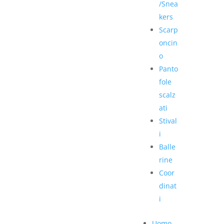
/Snea
kers
Scarp
oncin
o
Panto
fole
scalz
ati
Stival
i
Balle
rine
Coor
dinat
i
Uomo