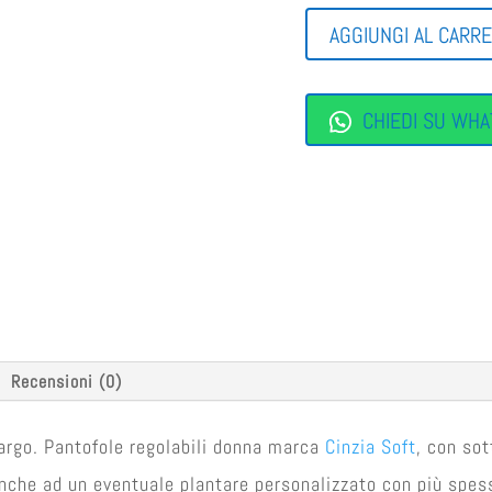
ESTIVA
AGGIUNGI AL CARR
QUANTITÀ
CHIEDI SU WHA
Recensioni (0)
largo. Pantofole regolabili donna marca
Cinzia Soft
, con sot
nche ad un eventuale plantare personalizzato con più spess