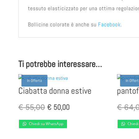
tessuto elasticizzato per una ottima regolazion
Bollicine colorate è anche su
Facebook.
Ti potrebbe interessare…
In Offerta
In Offer
Ciabatta donna estive
pantof
Il
€
50,00
Il
€
55,00
€
64,
prezzo
prezzo
Chiedi su WhatsApp
Chiedi
originale
attuale