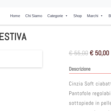
Home
Chi Siamo
Categorie
Shop
Marchi
B
 ESTIVA
Il
I
€
55,00
€
50,00
prezzo
originale
Descrizione
era:
è
€ 55,00.
Cinzia Soft ciabat
Pantofole regolab
sottopiede in pell