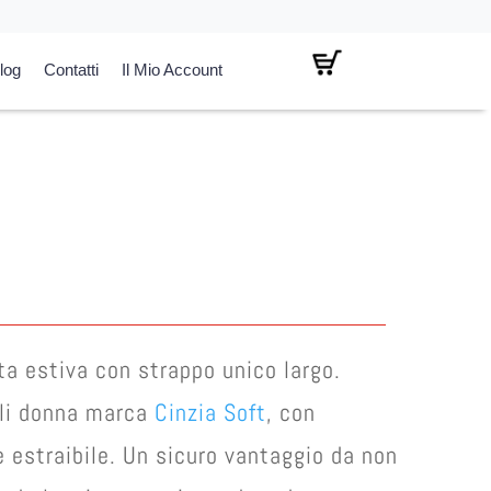
log
Contatti
Il Mio Account
l
prezzo
attuale
:
€ 50,00.
ta estiva con strappo unico largo.
ili donna marca
Cinzia Soft
, con
e estraibile. Un sicuro vantaggio da non