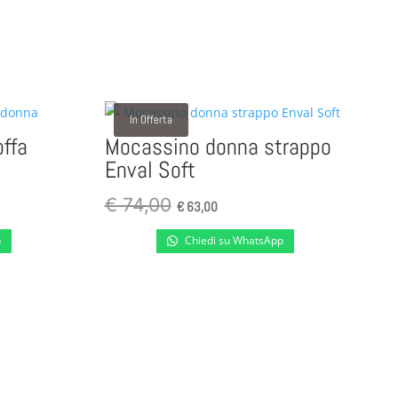
In Offerta
offa
Mocassino donna strappo
Enval Soft
Il
Il
€
74,00
€
63,00
prezzo
prezzo
p
Chiedi su WhatsApp
originale
attuale
era:
è:
.
€ 74,00.
€ 63,00.