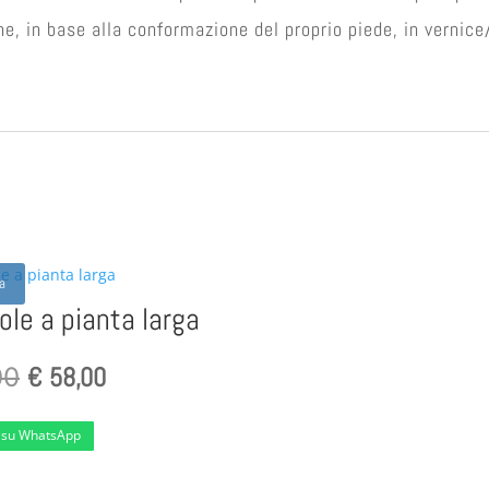
e, in base alla conformazione del proprio piede, in vernice/
ta
ole a pianta larga
Il
€
58,00
Il
00
prezzo
prezzo
 su WhatsApp
originale
attuale