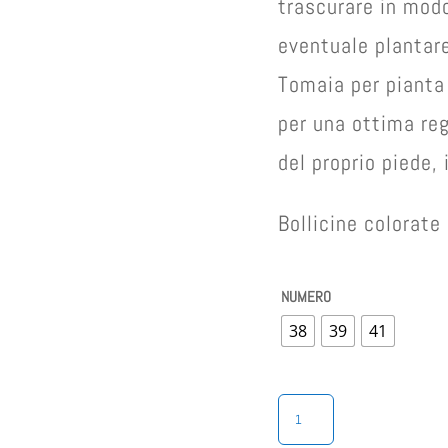
trascurare in mod
eventuale plantar
Tomaia per pianta 
per una ottima reg
del proprio piede, 
Bollicine colorat
NUMERO
38
39
41
CINZIA
SOFT
CIABATTA