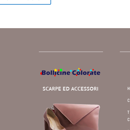
SCARPE ED ACCESSORI
C
T
C