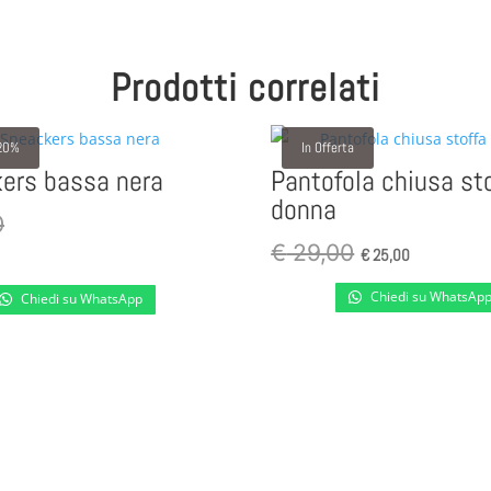
era:
è:
Prodotti correlati
€ 64,00.
€ 58,00.
20%
In Offerta
ers bassa nera
Pantofola chiusa st
donna
0
Il
Il
€
29,00
€
25,00
prezzo
prezzo
Chiedi su WhatsAp
Chiedi su WhatsApp
originale
attuale
era:
è:
€ 29,00.
€ 25,00