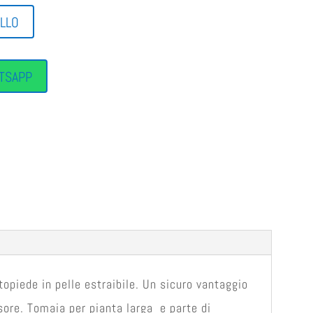
ELLO
TSAPP
topiede in pelle estraibile. Un sicuro vantaggio
ore. Tomaia per pianta larga e parte di