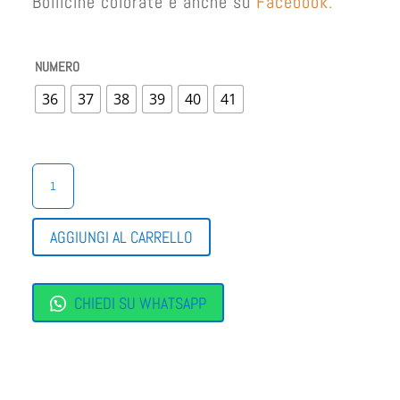
Bollicine colorate è anche su
Facebook.
NUMERO
36
37
38
39
40
41
ARA
SHOES
SANDALO
DONNA
AGGIUNGI AL CARRELLO
QUANTITÀ
CHIEDI SU WHATSAPP