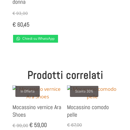
donna
€
93,00
€
60,45
Chiedi su WhatsApp
Prodotti correlati
In Offerta
Sconto 30%
Mocassino vernice Ara
Mocassino comodo
Shoes
pelle
€
59,00
Il
Il
€
67,00
€
99,00