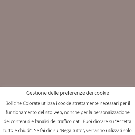
Gestione delle preferenze dei cookie
Bollicine Colorate utilizza i cookie strettamente necessari per il
Copyright: Bollicine Colorate 2025
funzionamento del sito web, nonché per la personalizzazione
Progettato e realizzato da
dei contenuti e l'analisi del traffico dati. Puoi cliccare su "Accetta
tutto e chiudi". Se fai clic su "Nega tutto", verranno utilizzati solo