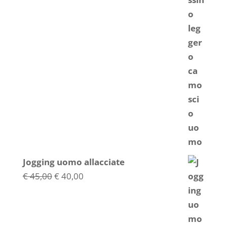
originale
attuale
era:
è:
€ 33,00.
€ 30,00.
Jogging uomo allacciate
Il
Il
€
45,00
€
40,00
prezzo
prezzo
originale
attuale
era:
è: