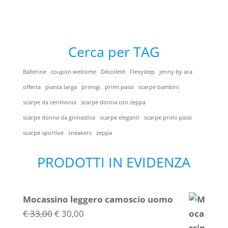
era:
è:
€ 30,00.
€ 25,00.
Cerca per TAG
Ballerine
coupon welcome
Décolleté
Flexystep
jenny by ara
offerta
pianta larga
primigi
primi passi
scarpe bambini
scarpe da cerimonia
scarpe donna con zeppa
scarpe donna da ginnastica
scarpe eleganti
scarpe primi passi
scarpe sportive
sneakers
zeppa
PRODOTTI IN EVIDENZA
Mocassino leggero camoscio uomo
Il
Il
€
33,00
€
30,00
prezzo
prezzo