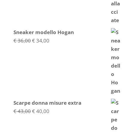
€ 45,00.
€ 40,00.
Sneaker modello Hogan
Il
Il
€
36,00
€
34,00
prezzo
prezzo
originale
attuale
era:
è:
€ 36,00.
€ 34,00.
Scarpe donna misure extra
Il
Il
€
43,00
€
40,00
prezzo
prezzo
originale
attuale