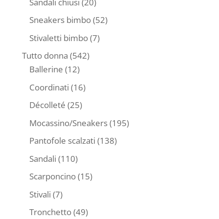
20
Sandali chiusi
20
prodotti
52
Sneakers bimbo
52
prodotti
7
Stivaletti bimbo
7
prodotti
542
Tutto donna
542
12
prodotti
Ballerine
12
prodotti
16
Coordinati
16
prodotti
25
Décolleté
25
prodotti
195
Mocassino/Sneakers
195
prodotti
138
Pantofole scalzati
138
prodotti
110
Sandali
110
prodotti
15
Scarponcino
15
prodotti
7
Stivali
7
prodotti
49
Tronchetto
49