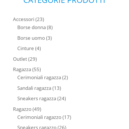
23
Accessori
23
prodotti
8
Borse donna
8
prodotti
3
Borse uomo
3
prodotti
4
Cinture
4
prodotti
29
Outlet
29
prodotti
55
Ragazza
55
prodotti
2
Cerimoniali ragazza
2
prodotti
13
Sandali ragazza
13
prodotti
24
Sneakers ragazza
24
prodotti
49
Ragazzo
49
prodotti
17
Cerimoniali ragazzo
17
prodotti
26
Sneakers ragazzo
26