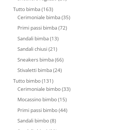
prodotti
163
Tutto bimba
163
prodotti
35
Cerimoniale bimba
35
prodotti
72
Primi passi bimba
72
prodotti
13
Sandali bimba
13
prodotti
21
Sandali chiusi
21
prodotti
66
Sneakers bimba
66
prodotti
24
Stivaletti bimba
24
prodotti
131
Tutto bimbo
131
prodotti
33
Cerimoniale bimbo
33
prodotti
15
Mocassino bimbo
15
prodotti
44
Primi passi bimbo
44
prodotti
8
Sandali bimbo
8
prodotti